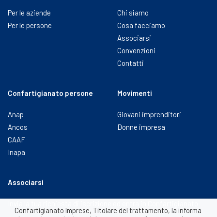
Per le aziende
Chi siamo
Per le persone
Cosa facciamo
Associarsi
Convenzioni
Contatti
Confartigianato persone
Movimenti
Anap
Giovani imprenditori
Ancos
Donne impresa
CAAF
Inapa
Associarsi
Invia la tua richiesta di iscrizione ed entra in Confartigianato
Confartigianato Imprese, Titolare del trattamento, la informa